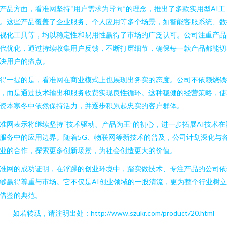
产品方面，看准网坚持“用户需求为导向”的理念，推出了多款实用型AI工
。这些产品覆盖了企业服务、个人应用等多个场景，如智能客服系统、数
视化工具等，均以稳定性和易用性赢得了市场的广泛认可。公司注重产品
代优化，通过持续收集用户反馈，不断打磨细节，确保每一款产品都能切
决用户的痛点。
得一提的是，看准网在商业模式上也展现出务实的态度。公司不依赖烧钱
，而是通过技术输出和服务收费实现良性循环。这种稳健的经营策略，使
资本寒冬中依然保持活力，并逐步积累起忠实的客户群体。
准网表示将继续坚持“技术驱动、产品为王”的初心，进一步拓展AI技术在
服务中的应用边界。随着5G、物联网等新技术的普及，公司计划深化与
业的合作，探索更多创新场景，为社会创造更大的价值。
准网的成功证明，在浮躁的创业环境中，踏实做技术、专注产品的公司依
够赢得尊重与市场。它不仅是AI创业领域的一股清流，更为整个行业树
借鉴的典范。
如若转载，请注明出处：http://www.szukr.com/product/20.html